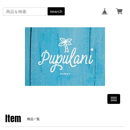
search
Toggle
navigati
Item
商品一覧